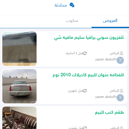
محادثة
العروض
سكوب
تلفزيون سوني برافيا سليم مافيه شي
واستخدام نظيف
الرياض
قبل ٤ أسابيع
yazen abdullh
Y
للفخامه عنوان للبيع كاديلاك 2010 نوع
DTS
الرياض
قبل شهرين
yazen abdullh
Y
طقم كنب للبيع
الرياض
قبل شهرين