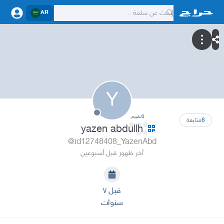
AR
Y
0
تقييم
8
متابعة
yazen abdullh
@id12748408_YazenAbd
آخر ظهور قبل أسبوعين
قبل ٧
سنوات