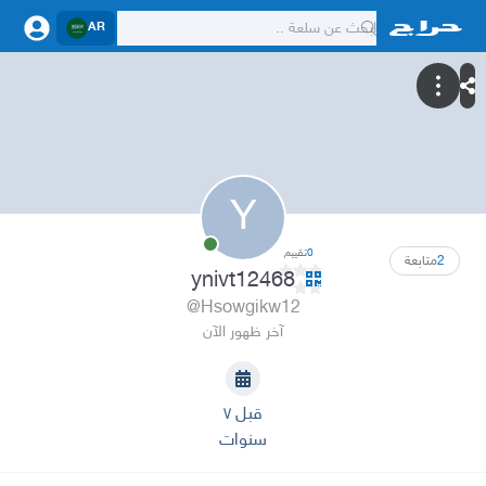
AR
Y
0
تقييم
2
متابعة
ynivt12468
@Hsowgikw12
آخر ظهور الآن
قبل ٧
سنوات