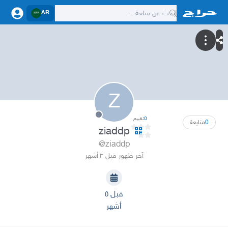
AR
Z
0
تقييم
0
متابعة
ziaddp
@ziaddp
آخر ظهور قبل ٣ أشهر
قبل ٥
أشهر