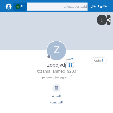
AR
Z
0
تقييم
1
متابعة
zobdjvdj
@zahra_ahmed_9283
آخر ظهور قبل أسبوعين
السنة
الماضية