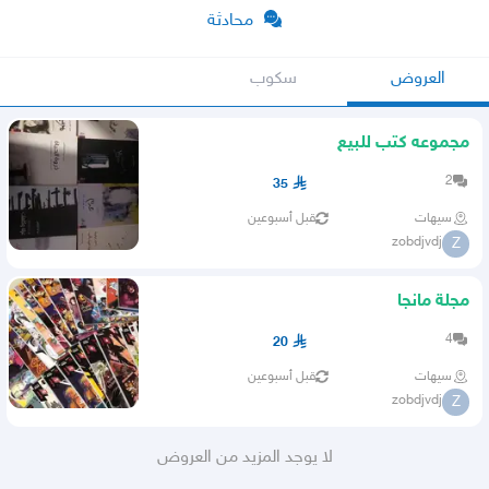
محادثة
العروض
سكوب
مجموعه كتب للبيع
2
35
سيهات
قبل أسبوعين
zobdjvdj
Z
مجلة مانجا
4
20
سيهات
قبل أسبوعين
zobdjvdj
Z
لا يوجد المزيد من العروض