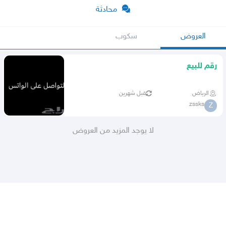
محادثة
العروض
سكوب
رقم للبيع
الرياض
قبل شهرين
zssks
Z
لا يوجد المزيد من العروض