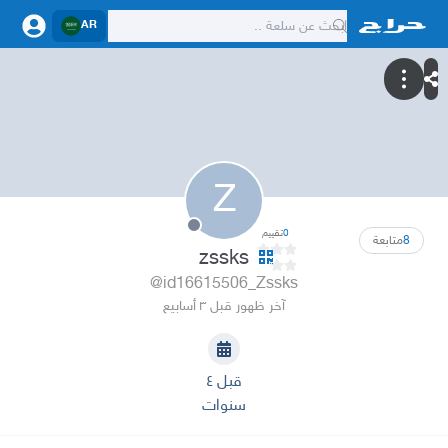
AR
Z
0
تقييم
8
متابعة
zssks
@id16615506_Zssks
آخر ظهور قبل ٣ أسابيع
قبل ٤
سنوات