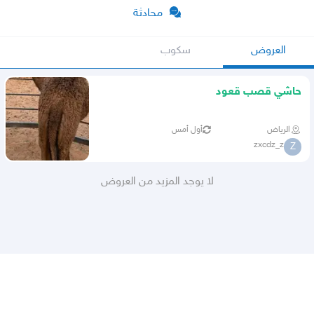
محادثة
العروض
سكوب
حاشي قصب قعود
الرياض
أول أمس
zxcdz_z
Z
لا يوجد المزيد من العروض