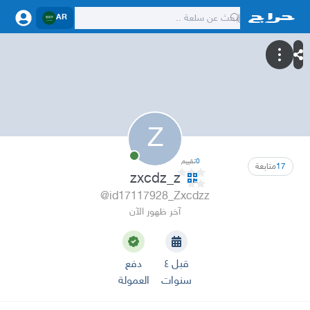
AR
Z
0
تقييم
17
متابعة
zxcdz_z
@id17117928_Zxcdzz
آخر ظهور الآن
قبل ٤
دفع
سنوات
العمولة