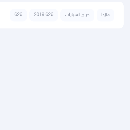
مازدا
حراج السيارات
626 2019
626