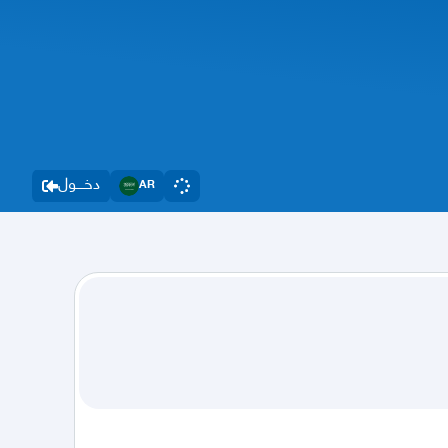
دخــــول
AR