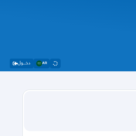
دخــــول
AR