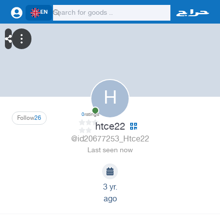
EN
H
0
ratings
Follow
26
htce22
@id20677253_Htce22
Last seen now
3 yr.
ago