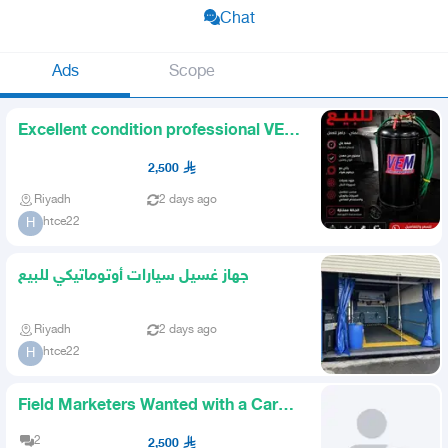
Chat
Ads
Scope
Excellent condition professional VEM
air tank for car washes
2,500
Riyadh
2 days ago
htce22
H
جهاز غسيل سيارات أوتوماتيكي للبيع
Riyadh
2 days ago
htce22
H
Field Marketers Wanted with a Car
Salary 2000 Commission
2
2,500