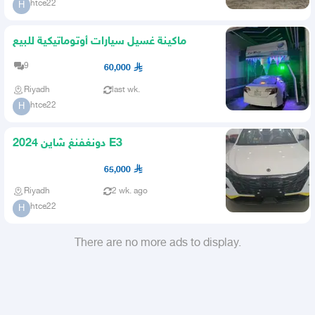
htce22
H
ماكينة غسيل سيارات أوتوماتيكية للبيع
9
60,000
Riyadh
last wk.
htce22
H
2024 دونغفنغ شاين E3
65,000
Riyadh
2 wk. ago
htce22
H
There are no more ads to display.