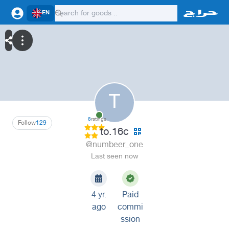
EN
T
8
ratings
Follow
129
to.16c
@numbeer_one
Last seen now
4 yr.
Paid
ago
commi
ssion