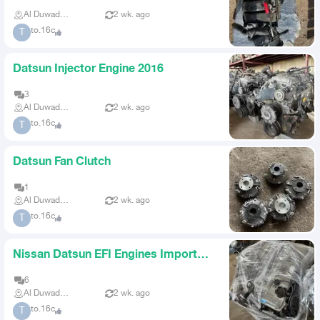
Al Duwadimi
2 wk. ago
to.16c
T
Datsun Injector Engine 2016
3
Al Duwadimi
2 wk. ago
to.16c
T
Datsun Fan Clutch
1
Al Duwadimi
2 wk. ago
to.16c
T
Nissan Datsun EFI Engines Imported
Factory Condition
6
Al Duwadimi
2 wk. ago
to.16c
T