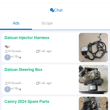
Chat
Ads
Scope
Datsun Injector Harness
4
Al Duwadimi
2 wk. ago
to.16c
T
Datsun Steering Box
Al Duwadimi
2 wk. ago
to.16c
T
Camry 2024 Spare Parts