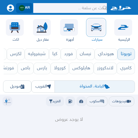
AR
الرئيسية
سيارات
أجهزة
عقار ديل
اثاث
تويوتا
هيونداي
نيسان
فورد
كيا
شيفروليه
لكزس
قط
كامري
لاندكروزر
هايلوكس
كورولا
يارس
باص
فورتشنر
جرانفيا 2027
جرانفيا 26
الرياض
الشرقيه
جده
مكه
ينبع
حفر الباطن
المدينة
الطايف
تبوك
القصيم
حائل
أبها
عسير
الباحة
جي
الباحة، المخواة
القريب
موديل
فيديوهات
سكوب
المزيد
لا يوجد عروض