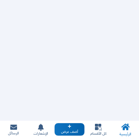
أضف عرض
الرسائل
كل الأقسام
الإشعارات
الرئيسية