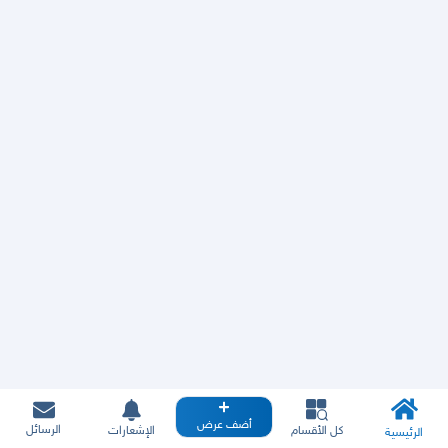
أضف عرض
الرسائل
كل الأقسام
الإشعارات
الرئيسية