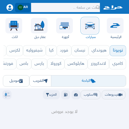
AR
الرئيسية
سيارات
أجهزة
عقار ديل
اثاث
تويوتا
هيونداي
نيسان
فورد
كيا
شيفروليه
لكزس
قط
كامري
لاندكروزر
هايلوكس
كورولا
يارس
باص
فورتشنر
بريفيا 2027
بريفيا 2026
الرياض
الشرقيه
جده
مكه
ينبع
حفر الباطن
المدينة
الطايف
تبوك
القصيم
حائل
أبها
عسير
الباحة
جي
الباحة
القريب
موديل
فيديوهات
سكوب
المزيد
لا يوجد عروض