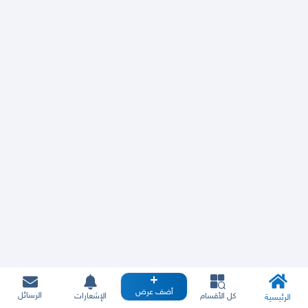
أضف عرض
الرسائل
كل الأقسام
الإشعارات
الرئيسية