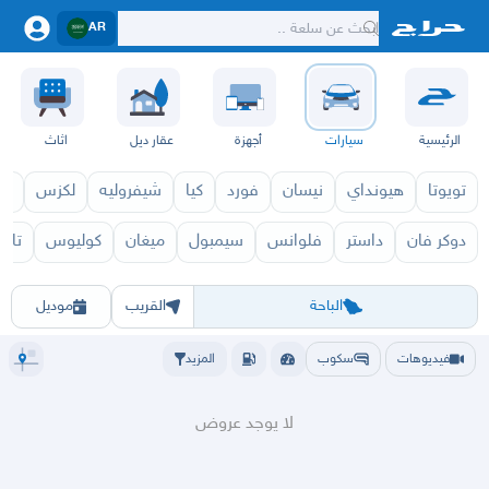
AR
الرئيسية
سيارات
أجهزة
عقار ديل
اثاث
تويوتا
هيونداي
نيسان
فورد
كيا
شيفروليه
لكزس
قط
دوكر فان
داستر
فلوانس
سيمبول
ميغان
كوليوس
تال
كليو 2027
كليو 2026
الرياض
الشرقيه
جده
مكه
ينبع
حفر الباطن
المدينة
الطايف
تبوك
القصيم
حائل
أبها
عسير
الباحة
جي
الباحة
القريب
موديل
فيديوهات
سكوب
المزيد
لا يوجد عروض