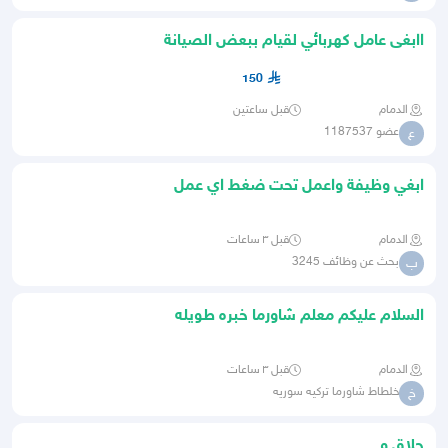
اابغى عامل كهربائي لقيام ببعض الصيانة
150
الدمام
قبل ساعتين
عضو 1187537
ع
ابغي وظيفة واعمل تحت ضغط اي عمل
الدمام
قبل ٣ ساعات
بحث عن وظائف 3245
ب
السلام عليكم معلم شاورما خبره طويله
العمل السابق
الدمام
قبل ٣ ساعات
خلطاط شاورما تركيه سوريه
خ
حلاق و