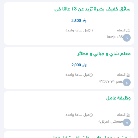
سائق خفيف بخبرة تزيد عن 13 عامًا في
2,500
الدمام
قبل ساعة واحدة
kunju786
K
معلم شاي و جباتي و فطائر
2,000
الدمام
قبل ساعة واحدة
عضو 94 41589
ع
وظيفة عامل
الدمام
قبل ساعة واحدة
مغسلتي المركزية
م