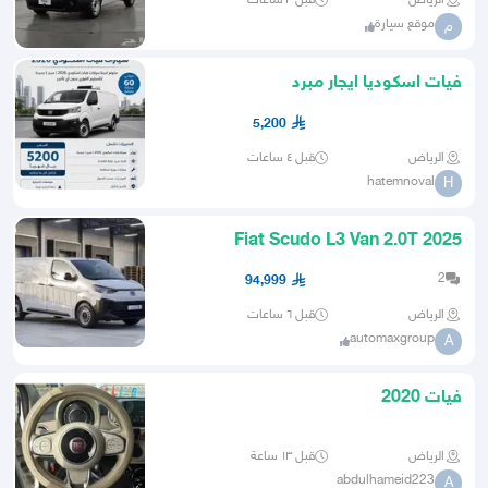
الرياض
قبل ٣ ساعات
موقع سيارة
م
فيات اسكوديا ايجار مبرد
5,200
الرياض
قبل ٤ ساعات
hatemnoval
H
2025 Fiat Scudo L3 Van 2.0T
BlueHDi GCC 0Km ضمان الوكيل
2
94,999
الرياض
قبل ٦ ساعات
automaxgroup
A
فيات 2020
الرياض
قبل ١٣ ساعة
abdulhameid223
A