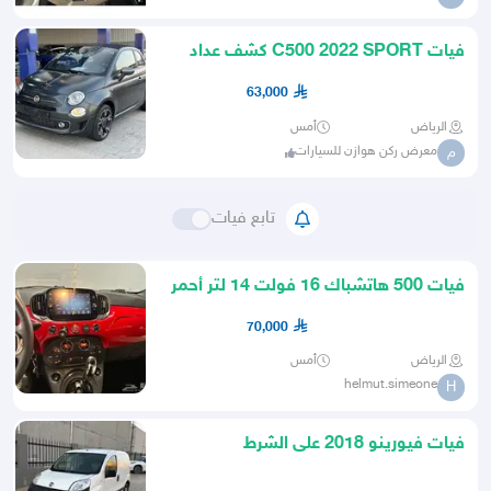
فيات C500 2022 SPORT كشف عداد
27 الف
63,000
الرياض
أمس
معرض ركن هوازن للسيارات
م
تابع فيات
فيات 500 هاتشباك 16 فولت 14 لتر أحمر
فيراري 2023
70,000
الرياض
أمس
helmut.simeone
H
فيات فيورينو 2018 على الشرط