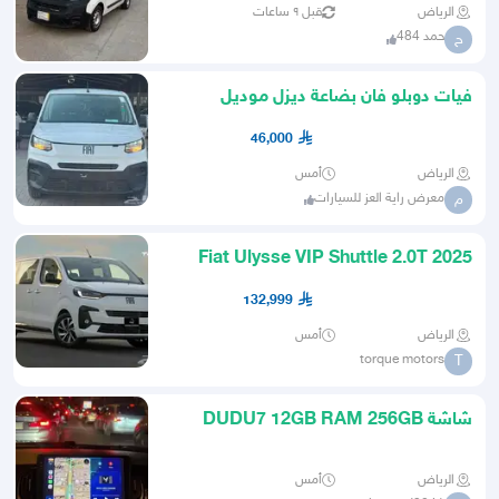
الرياض
قبل ٩ ساعات
حمد 484
ح
فيات دوبلو فان بضاعة ديزل موديل
2025- عرض خاص
46,000
الرياض
أمس
معرض راية العز للسيارات
م
2025 Fiat Ulysse VIP Shuttle 2.0T
GCC 0Km ضمان الوكيل
132,999
الرياض
أمس
torque motors
T
شاشة DUDU7 12GB RAM 256GB
اعلى المواصفات
الرياض
أمس