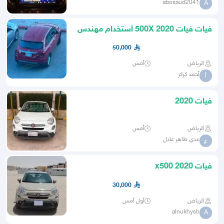
abosaud2041
A
فيات فيات 500X 2020 أستخدام مهندس
حاسب آلي
50,000
الرياض
أمس
أحمد كركر
أ
فيات 2020
الرياض
أمس
عدي طاهر عادل
ع
فيات x500 2020
30,000
الرياض
أول أمس
alnukhysh
A