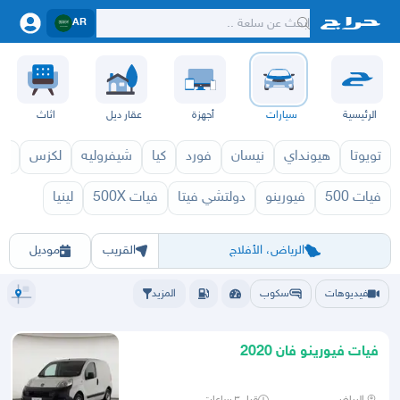
AR
الرئيسية
سيارات
أجهزة
عقار ديل
اثاث
تويوتا
هيونداي
نيسان
فورد
كيا
شيفروليه
لكزس
قط
فيات 500
فيورينو
دولتشي فيتا
فيات 500X
لينيا
فيات 2027
فيات 2026
الرياض
الشرقيه
جده
مكه
ينبع
حفر الباطن
المدينة
الطايف
تبوك
القصيم
حائل
أبها
عسير
الباحة
جي
الرياض، الأفلاج
القريب
موديل
فيديوهات
سكوب
المزيد
فيات فيورينو فان 2020