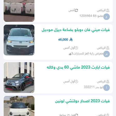
الرياض
أمس
عضو 65 1205564
ع
فيات ميني فان دوبلو بضاعة ديزل موديل
2025-
46,000
الرياض
أول أمس
معرض راية العز للسيارات3
م
فيات ابارث 2023 ماشي 60 بدي وكاله
صيانة الوكالة إصدار خاص
الرياض
أول أمس
ابو بدر 332211
ا
فيات 2023 اصدار دولتشي لونين
الرياض
قبل ١٩ ساعة