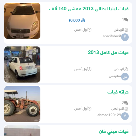
فيات لينيا ايطالي 2013 ممشى 140 ألف
مكيف ممتاز اوتوماتيك
1
10,000
الرياض
أول أمس
sharifsharif
S
فيات فل كامل 2013
الرياض
أول أمس
سعيدس
س
حراثه فيات
2
الدوادمي
أول أمس
ahmad129129
A
فيات ميني فان