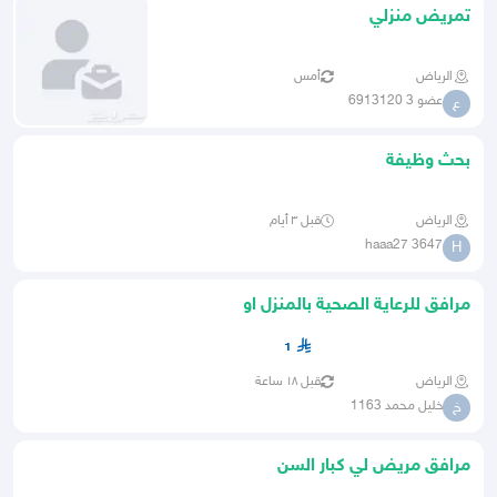
تمريض منزلي
الرياض
أمس
عضو 3 6913120
ع
بحث وظيفة
الرياض
قبل ٣ أيام
haaa27 3647
H
مرافق للرعاية الصحية بالمنزل او
المستشفى
1
الرياض
قبل ١٨ ساعة
خليل محمد 1163
خ
مرافق مريض لي كبار السن