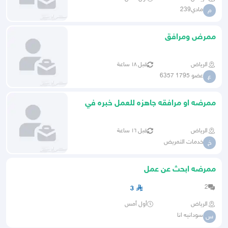
مادي239
م
ممرض ومرافق
الرياض
قبل ١٨ ساعة
عضو 1795 6357
ع
ممرضه او مرافقه جاهزه للعمل خبره في
مجال التمريض
الرياض
قبل ١٦ ساعة
خدمات التمريض
خ
ممرضه ابحث عن عمل
2
3
الرياض
أول أمس
سودانيه انا
س