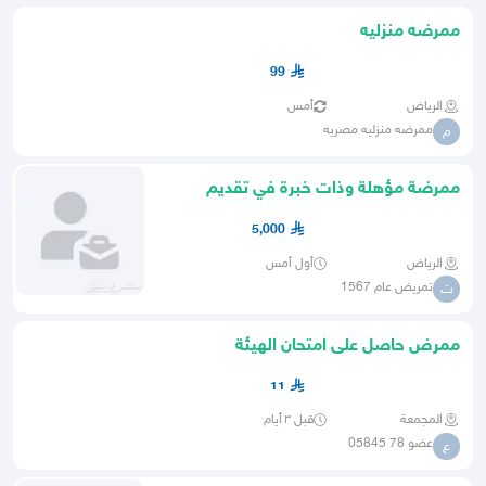
ممرضه منزليه
99
الرياض
أمس
ممرضه منزليه مصريه
م
ممرضة مؤهلة وذات خبرة في تقديم
الرعاية التمريضية .
5,000
الرياض
أول أمس
تمريض عام 1567
ت
ممرض حاصل على امتحان الهيئة
11
المجمعة
قبل ٣ أيام
عضو 78 05845
ع