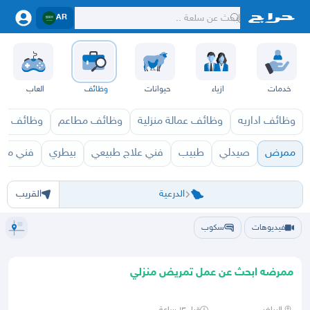
AR
خدمات
ازياء
حيوانات
وظائف
العاب
وظائف اداريه
وظائف عمالة منزلية
وظائف مطاعم
وظائف ازي
ممرض
صيدلي
طبيب
فني علاج طبيعي
بيطري
فني مس
الرياض
الرياض
الخرج
الدرعية
الدلم
الدوادمي
الحريق
الزلفي
السليل
الغاط
القويعية
المجمعة
المزا
الدرعية
القريب
فيديوهات
سكوب
ممرضه ابحث عن عمل تمريض منزلي