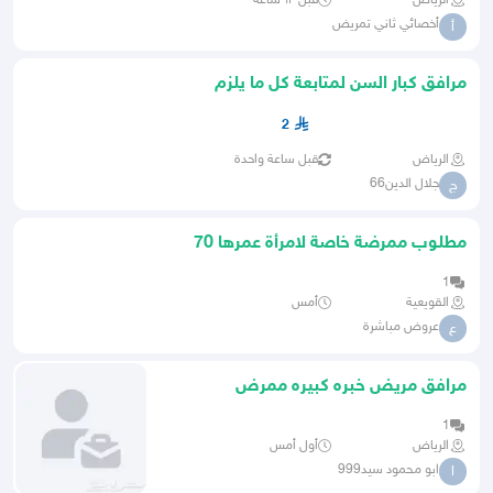
الرياض
قبل ١٣ ساعة
أخصائي ثاني تمريض
أ
مرافق كبار السن لمتابعة كل ما يلزم
المريض اعطاء العلاج
2
الرياض
قبل ساعة واحدة
جلال الدين66
ج
مطلوب ممرضة خاصة لامرأة عمرها 70
سنة
1
القويعية
أمس
عروض مباشرة
ع
مرافق مريض خبره كبيره ممرض
احتياجات الخاصه كبار السن
1
الرياض
أول أمس
ابو محمود سيد999
ا