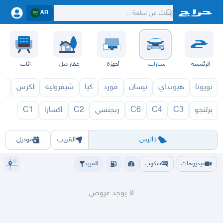
AR
الرئيسية
سيارات
أجهزة
عقار ديل
اثاث
تويوتا
هيونداي
نيسان
فورد
كيا
شيفروليه
لكزس
قط
برلنجو
C3
C4
C6
ربجنسي
C2
اكسارا
C1
سيتروين 2027
سيتروي
الرياض
الشرقيه
جده
مكه
ينبع
حفر الباطن
المدينة
الطايف
تبوك
القصيم
بريدة
عنيزة
الرس
الشم
الرس
القريب
موديل
فيديوهات
سكوب
المزيد
لا يوجد عروض