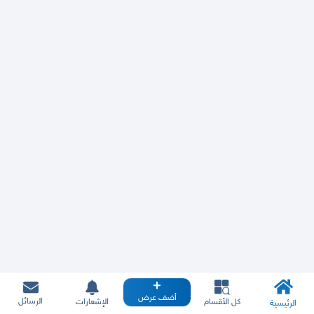
أضف عرض
الرسائل
كل الأقسام
الإشعارات
الرئيسية