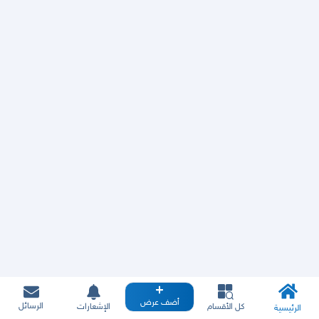
أضف عرض
الرسائل
كل الأقسام
الإشعارات
الرئيسية