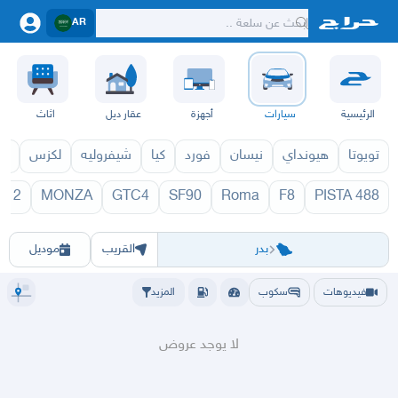
AR
الرئيسية
سيارات
أجهزة
عقار ديل
اثاث
تويوتا
هيونداي
نيسان
فورد
كيا
شيفروليه
لكزس
قط
812
MONZA
GTC4
SF90
Roma
F8
488 PISTA
فيراري 2027
فيراري 26
الرياض
الشرقيه
جده
مكه
ينبع
حفر الباطن
المدينة
العلا
الحناكية
بدر
خيبر
مهد الذهب
ينبع
الطا
بدر
القريب
موديل
فيديوهات
سكوب
المزيد
لا يوجد عروض