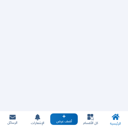
أضف عرض
الرسائل
كل الأقسام
الإشعارات
الرئيسية