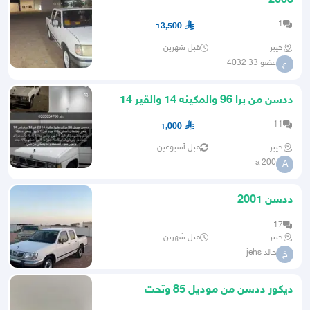
2003
1
13,500
خيبر
قبل شهرين
عضو 33 4032
ع
ددسن من برا 96 والمكينه 14 والقير 14
ودفرنس 14 منوة المستخد
11
1,000
خيبر
قبل أسبوعين
a 200
A
ددسن 2001
17
خيبر
قبل شهرين
خالد jehs
خ
ديكور ددسن من موديل 85 وتحت