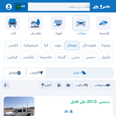
AR
الرئيسية
سيارات
أجهزة
عقار ديل
اثاث
تويوتا
هيونداي
نيسان
فورد
كيا
شيفروليه
لكزس
قط
باترول
ددسن
صني
التيما
مكسيما
باثفندر
كيكس
اك
نيسان 2027
نيسان 2026
الرياض
الشرقيه
جده
مكه
ينبع
حفر الباطن
المدينة
العلا
الحناكية
بدر
خيبر
مهد الذهب
ينبع
الطا
خيبر
القريب
موديل
فيديوهات
سكوب
المزيد
ددسن -2013-فل كامل
20