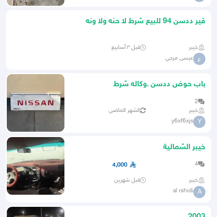
قير ددسن 94 للبيع شرط لا حنه ولا ونه
خيبر
قبل ٣ أسابيع
عيسى مرجي
ع
باب حوض ددسن .وكاله شرط
2
خيبر
الشهر الماضي
y6xf6xjs
Y
خيبر الشمالية
4
4,000
خيبر
قبل شهرين
al rshidi
A