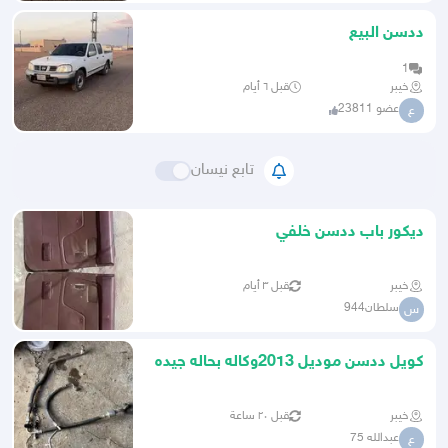
ددسن البيع
1
خيبر
قبل ٦ أيام
عضو 23811
ع
تابع نيسان
ديكور باب ددسن خلفي
خيبر
قبل ٣ أيام
سلطان944
س
كويل ددسن موديل 2013وكاله بحاله جيده
خيبر
قبل ٢٠ ساعة
عبدالله 75
ع