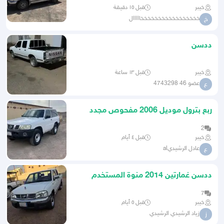
خيبر
قبل ١٥ دقيقة
خخخخخخخخخخخخخخخخخااااال
خ
ددسن
خيبر
قبل ١٣ ساعة
عضو 46 4743298
ع
ربع بترول موديل 2006 مفحوص مجدد
2
خيبر
قبل ٤ أيام
عادل الرشيديal
ع
ددسن غمارتين 2014 منوة المستخدم
7
خيبر
قبل ٥ أيام
زياد الرشيدي الرشيدي
ز