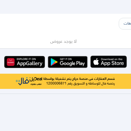
هب
ينبع
الطايف
تبوك
القصيم
حائل
أبها
عسير
الباحة
جيزان
نجران
الجوف
عرعر
الكويت
الإمارات
البحرين
هات
لا يوجد عروض
قسم العقارات في منصة حراج يتم تشغيلة بواسطة
رخصة فال للوساطة و التسويق رقم 1200006871