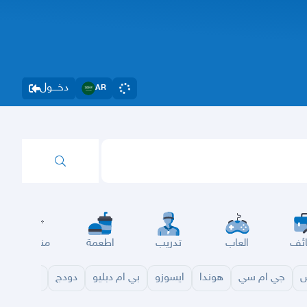
دخــــول
AR
ئف
العاب
تدريب
اطعمة
مناسبات
س
جي ام سي
هوندا
ايسوزو
بي ام دبليو
دودج
مازدا
شا