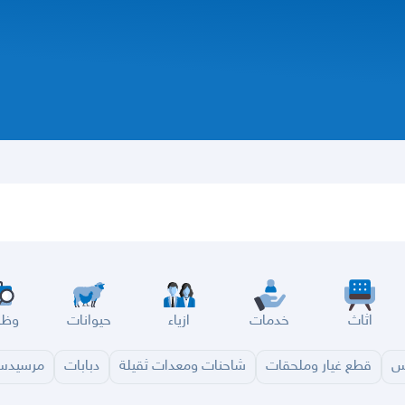
اثاث
خدمات
ازياء
حيوانات
وظا
س
قطع غيار وملحقات
شاحنات ومعدات ثقيلة
دبابات
مرسيد