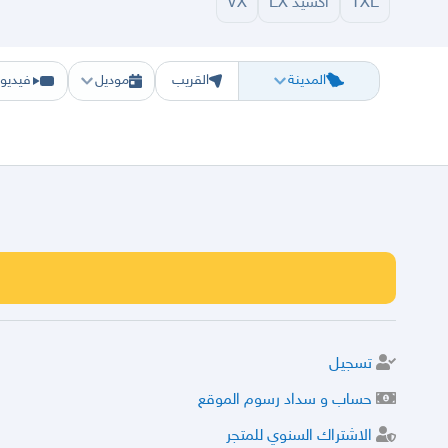
TXL
اكسيد LX
VX
الرياض
الشرقيه
جده
مكه
ينبع
حفر الباطن
المدينة
العلا
الحناكية
بدر
خيبر
مهد الذ
المدينة
القريب
موديل
فيديو
تسجيل
حساب و سداد رسوم الموقع
الاشتراك السنوي للمتجر