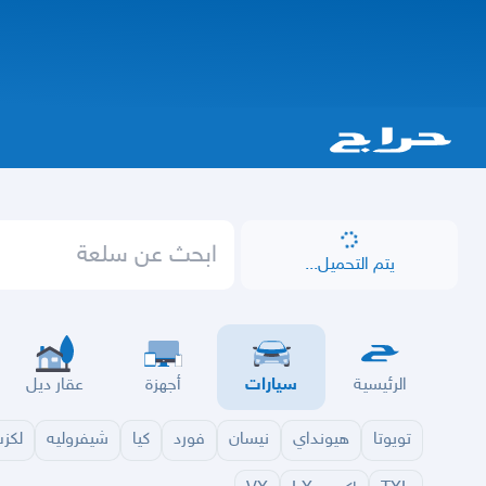
يتم التحميل...
الرئيسية
سيارات
أجهزة
عقار ديل
تويوتا
هيونداي
نيسان
فورد
كيا
شيفروليه
لكز