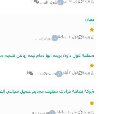
بريدة
أول أمس
1
شركة الوحده
ش
دهان
بريدة
قبل ٢٢ ساعة
دهان ابو سعود
د
سطحه فول داون بريده ابها دمام جده رياض قسيم من
بريدة
قبل ٣ أيام
1
alihamza2awan
A
شركة نظافة خزانات تنظيف مسابح غسيل مجالس الق
بريدة
قبل ١٠ ساعات
الاصدقاء للنـظافة
ا