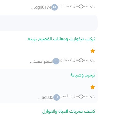
بريدة
قبل ٧ ساعات
m utrdgh6174
M
تركب ديكوارت ودهانات القصيم بريده
بريدة
قبل ٧ دقائق
اصباغ مضلات الدمام
ا
ترميم وصيانة
بريدة
قبل ساعتين
hmad333
H
كشف تسربات المياه والعوازل