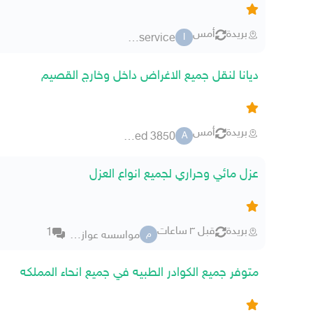
بريدة
أمس
iat_home_service
I
ديانا لنقل جميع الاغراض داخل وخارج القصيم
بريدة
أمس
ahmed ahmed 3850
A
عزل مائي وحراري لجميع انواع العزل
بريدة
قبل ٣ ساعات
1
مواسسه عوازل الحربي
م
متوفر جميع الكوادر الطبيه في جميع انحاء المملكه