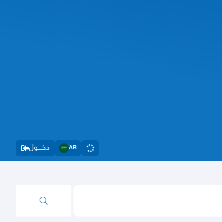
دخــــول
AR