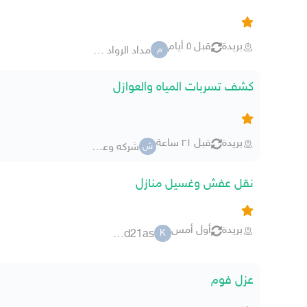
بريدة
قبل ٥ أيام
مداد الرواد للمقاولات
م
كشف تسربات المياه والعوازل
بريدة
قبل ٢١ ساعة
شركه وعوازل
ش
نقل عفش وغسيل منازل
بريدة
أول أمس
khailed21as
K
عزل فوم