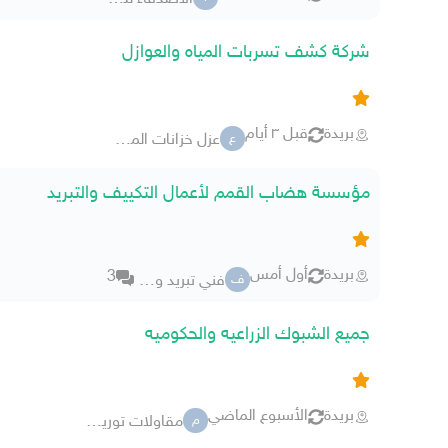
شركة كشف تسربات المياه والعوازل
بريدة
قبل ٣ أيام
عزل خزانات المياه غزل اسطح
ع
مؤسسة هضاب القمم لأعمال التكييف والتبريد
بريدة
أول أمس
3
فني تبريد وتكييف 2
ف
جميع الشبوك الزراعيه والحكوميه
بريدة
الأسبوع الماضي
مقاولات توريد وتنفيذ
م