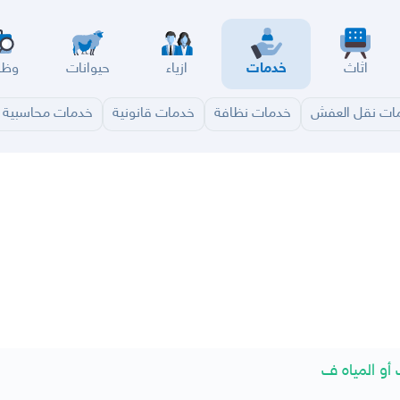
اثاث
خدمات
ازياء
حيوانات
وظا
ات نقل العفش
خدمات نظافة
خدمات قانونية
خدمات محاسبية و
سير
الباحة
جيزان
نجران
الجوف
عرعر
الكويت
الإمارات
البحرين
أو المياه ف