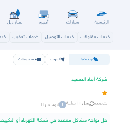
الرئيسية
سيارات
أجهزة
عقار ديل
خدمات مقاولات
خدمات التوصيل
خدمات تعقيب
خدم
الرياض
الشرقيه
جده
مكه
ينبع
حفر الباطن
المدينة
الطايف
تبوك
القصيم
حائل
أبها
ع
بريدة
القريب
فيديوهات
شركة أبناء الصعيد
بريدة
قبل ١١ ساعة
ابوسمير للمقولات
ا
هل تواجه مشاكل معقدة في شبكة الكهرباء أو التكييف 