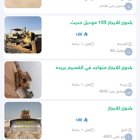
حسين يحي فلحان
ح
بلدوزر للايجار 155 موديل حديث
120
المدينة
قبل ١١ ساعة
نقليات99
ن
بلدوزر للايجار متواجد في القصيم بريده
بريدة
قبل ١١ ساعة
صادق عبيد 4940
ص
بلدوزر للايجار
100
ثادق
قبل ١١ ساعة
ابو ناجي 4663
ا