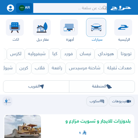
AR
الرئيسية
سيارات
أجهزة
عقار ديل
اثاث
تويوتا
هيونداي
نيسان
فورد
كيا
شيفروليه
لكزس
قط
معدات ثقيلة
شاحنة مرسيدس
رافعة
قلاب
كرين
شيول
الرياض
الشرقيه
جده
مكه
ينبع
حفر الباطن
المدينة
الطايف
تبوك
القصيم
حائل
أبها
عسير
الباحة
جي
المنطقة
القريب
فيديوهات
سكوب
بلدوزرات للايجار و تسويت مزارع و
مخططات بلدوزر دركتر
1