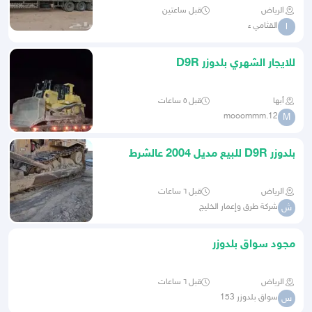
الرياض
قبل ساعتين
القثامي ء
ا
للايجار الشهري بلدوزر D9R
أبها
قبل ٥ ساعات
mooommm.12
M
بلدوزر D9R للبيع مديل 2004 عالشرط
مكينة جير هيدروليك
الرياض
قبل ٦ ساعات
شركة طرق وإعمار الخليج
ش
مجود سواق بلدوزر
الرياض
قبل ٦ ساعات
سواق بلدوزر 153
س