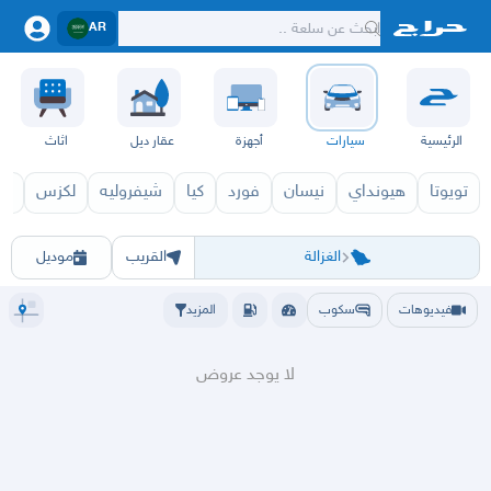
AR
الرئيسية
سيارات
أجهزة
عقار ديل
اثاث
تويوتا
هيونداي
نيسان
فورد
كيا
شيفروليه
لكزس
قط
ساب 2027
ساب 2026
الرياض
الشرقيه
جده
مكه
ينبع
حفر الباطن
المدينة
الطايف
تبوك
القصيم
حائل
حائل
الغزالة
بقعاء
ا
الغزالة
القريب
موديل
فيديوهات
سكوب
المزيد
لا يوجد عروض