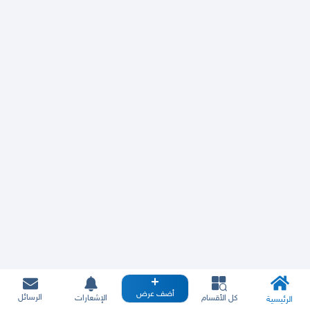
أضف عرض
الرسائل
كل الأقسام
الإشعارات
الرئيسية