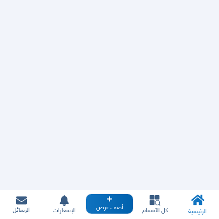
أضف عرض
الرسائل
كل الأقسام
الإشعارات
الرئيسية