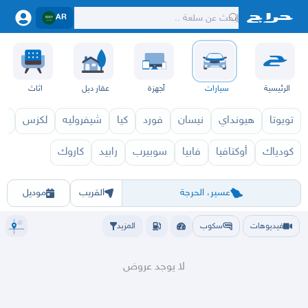
AR
الرئيسية
سيارات
أجهزة
عقار ديل
اثاث
تويوتا
هيونداي
نيسان
فورد
كيا
شيفروليه
لكزس
قط
كودياك
أوكتافيا
فابيا
سوبيرب
رابيد
كاروك
سكودا 2027
سكودا 026
الرياض
الشرقيه
جده
مكه
ينبع
حفر الباطن
المدينة
الطايف
تبوك
القصيم
حائل
أبها
عسير
الباحة
جي
عسير، الحرجة
القريب
موديل
فيديوهات
سكوب
المزيد
لا يوجد عروض