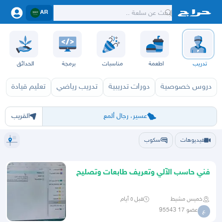
AR
تدريب
اطعمة
مناسبات
برمجة
الحدائق
دروس خصوصية
دورات تدريبية
تدريب رياضي
تعليم قيادة
ت
الرياض
الشرقيه
جده
مكه
ينبع
حفر الباطن
المدينة
الطايف
تبوك
القصيم
حائل
أبها
عسير
الباحة
جي
عسير، رجال ألمع
القريب
فيديوهات
سكوب
فني حاسب الآلي وتعريف طابعات وتصليح
سوتش
خميس مشيط
قبل ٥ أيام
عضو 17 95543
ع