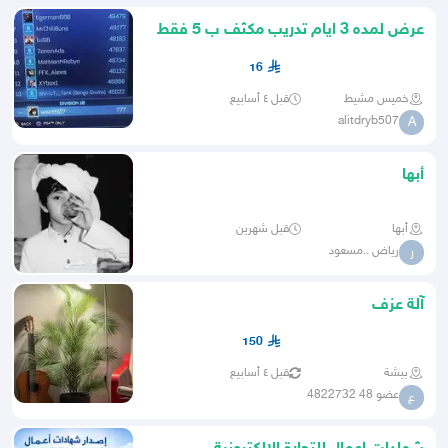
عرض لمده 3 ايام تدريب مكثف ب 5 فقط
لعبه ركت ليق
16
خميس مشيط
قبل ٤ أسابيع
alitdryb507
A
أبها
أبها
قبل شهرين
رياض ..مسعود
ر
آلة عزف
150
بيشة
قبل ٤ أسابيع
عضو 48 4822732
ع