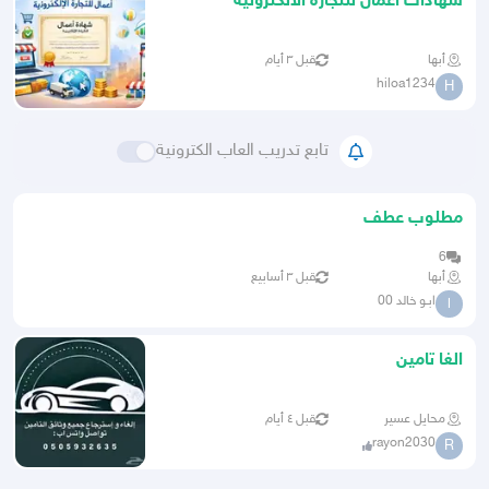
شهادات اعمال للتجارة الالكترونية
أبها
قبل ٣ أيام
hiloa1234
H
تابع تدريب العاب الكترونية
مطلوب عطف
6
أبها
قبل ٣ أسابيع
ابـو خالد 00
ا
الغا تامين
محايل عسير
قبل ٤ أيام
rayon2030
R