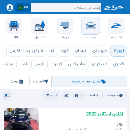
AR
الرئيسية
سيارات
أجهزة
عقار ديل
اثاث
تويوتا
هيونداي
نيسان
فورد
كيا
شيفروليه
لكزس
قط
كامري
لاندكروزر
هايلوكس
كورولا
يارس
باص
فورتشنر
افالون 2027
افالون 026
الرياض
الشرقيه
جده
مكه
ينبع
حفر الباطن
المدينة
الطايف
تبوك
القصيم
حائل
أبها
عسير
الباحة
جي
عسير، سراة عبيدة
القريب
موديل
فيديوهات
سكوب
المزيد
افلون استاندر 2022
2