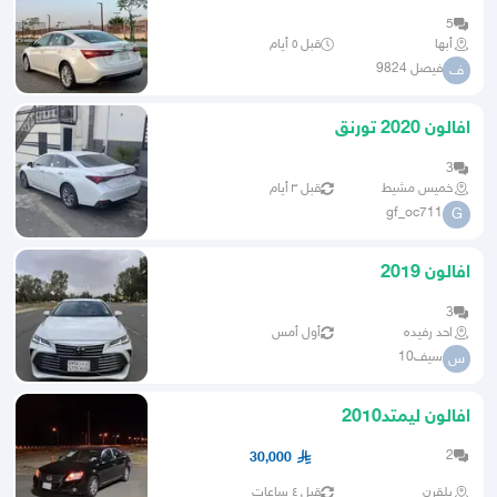
5
أبها
قبل ٥ أيام
فيصل 9824
ف
افالون 2020 تورنق
3
خميس مشيط
قبل ٣ أيام
gf_oc711
G
افالون 2019
3
احد رفيده
أول أمس
سيف10
س
افالون ليمتد2010
2
30,000
بلقرن
قبل ٤ ساعات