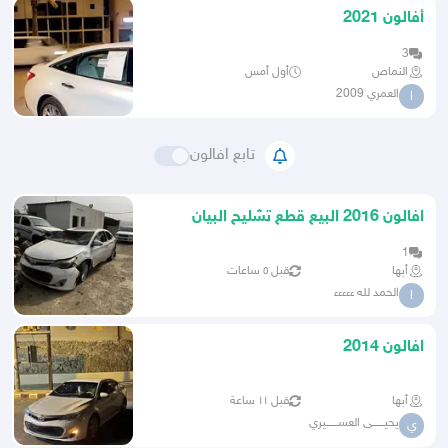
أفالون 2021
3
النماص
أول أمس
العمري 2009
ا
تابع افالون
افالون 2016 البيع قطع تشليح البيان
خميس البحر
1
أبها
قبل ٥ ساعات
الحمد لله ءءءءء
ا
افالون 2014
أبها
قبل ١١ ساعة
يحيــــــى العســــــيري
ي