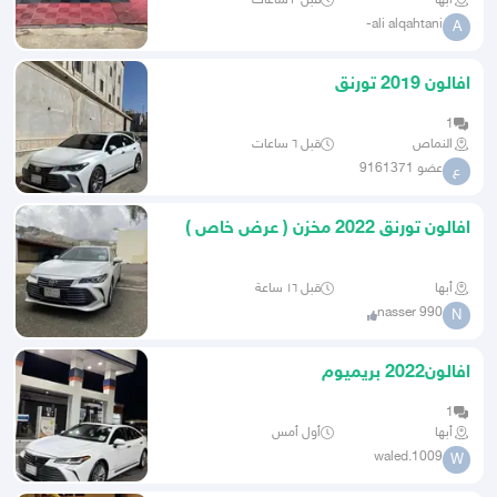
أبها
قبل ٣ ساعات
ali alqahtani-
A
افالون 2019 تورنق
1
النماص
قبل ٦ ساعات
عضو 9161371
ع
افالون تورنق 2022 مخزن ( عرض خاص )
أبها
قبل ١٦ ساعة
nasser 990
N
افالون2022 بريميوم
1
أبها
أول أمس
waled.1009
W