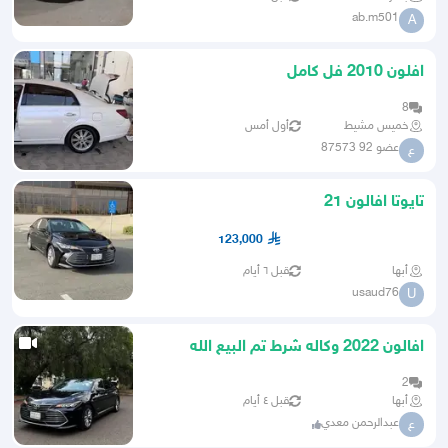
ab.m501
A
افلون 2010 فل كامل
8
خميس مشيط
أول أمس
عضو 92 87573
ع
تايوتا افالون 21
123,000
أبها
قبل ٦ أيام
usaud76
U
افالون 2022 وكاله شرط تم البيع الله
يبارك للمشتري
2
أبها
قبل ٤ أيام
عبدالرحمن معدي
ع