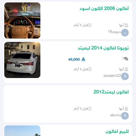
أفالون 2006 الللون اسود
أبها
قبل ٥ أيام
دحووم18
د
تويوتا افالون 2014 ليميتد
1
46,000
أبها
قبل ٥ أيام
alsaabm22
A
افالون ليمتد2012
أبها
قبل ٥ أيام
aboriiz
A
للبيع افالون