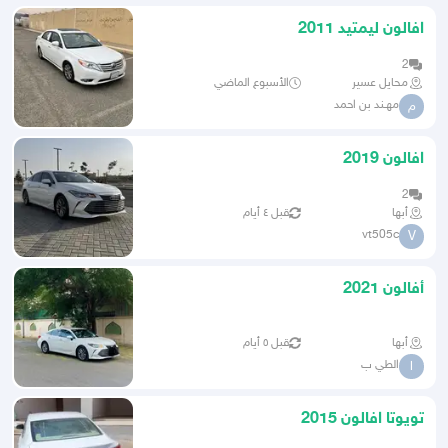
افالون ليمتيد 2011
2
محايل عسير
الأسبوع الماضي
مهـند بن احمد
م
افالون 2019
2
أبها
قبل ٤ أيام
vt505c
V
أفالون 2021
أبها
قبل ٥ أيام
الطي ب
ا
تويوتا افالون 2015