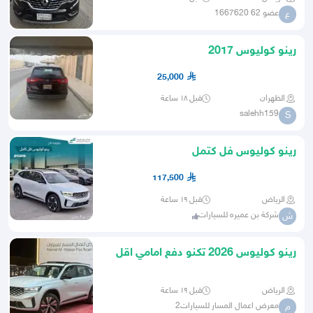
عضو 62 1667620
ع
رينو كوليوس 2017
25,000
الظهران
قبل ١٨ ساعة
salehh159
S
رينو كوليوس فل كتمل
117,500
الرياض
قبل ١٩ ساعة
شركة بن عميره للسيارات
ش
رينو كوليوس 2026 تكنو دفع امامي اقل
الاسعار
الرياض
قبل ١٩ ساعة
معرض اعمال المسار للسيارات2
م