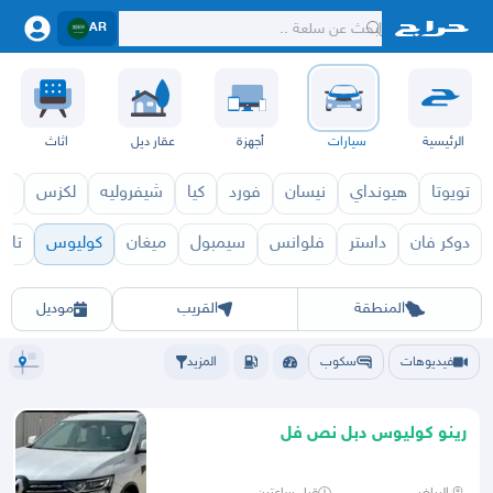
AR
الرئيسية
سيارات
أجهزة
عقار ديل
اثاث
تويوتا
هيونداي
نيسان
فورد
كيا
شيفروليه
لكزس
قط
دوكر فان
داستر
فلوانس
سيمبول
ميغان
كوليوس
تال
كوليوس 2027
كوليو
الرياض
الشرقيه
جده
مكه
ينبع
حفر الباطن
المدينة
الطايف
تبوك
القصيم
حائل
أبها
عسير
الباحة
جي
المنطقة
القريب
موديل
فيديوهات
سكوب
المزيد
رينو كوليوس دبل نص فل