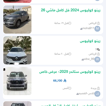
رينو كوليوس 2024 فل كامل ماشي 26
الف نظيف
الرياض
قبل ١٩ ساعة
moha911
M
رينو كوليوس
1
الرياض
قبل ٢٠ ساعة
wbw_99
W
رينو كوليوس ستاندر 2025- عرض خاص
66700 ريال شامل الضريبة
66,700
بريدة
أمس
كلاس-القصيم
ك