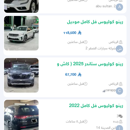
الرياض
قبل ساعتين
abu sultan. 2
A
رينو كوليوس فل كامل موديل
2026اقساط وكاش118500
118,500
الرياض
قبل ساعتين
شركة سيارات الصقر 2
ش
رينو كوليوس ستاندر 2025 ( كاش و
أقساط )
67,700
الرياض
قبل ساعتين
carapp
C
رينو كوليوس فل كامل 2022
3
جده
قبل ٥ ساعات
ابن المدينة 14
ا