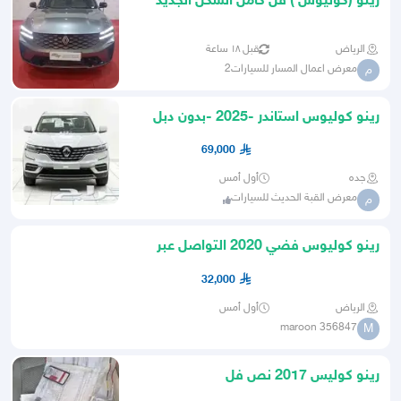
رينو (كوليوس ) فل كامل الشكل الجديد
(دفع رباعى )2026
الرياض
قبل ١٨ ساعة
معرض اعمال المسار للسيارات2
م
رينو كوليوس استاندر -2025 -بدون دبل
السعر 69000 شامل الضريبة
69,000
جده
أول أمس
معرض القبة الحديث للسيارات
م
رينو كوليوس فضي 2020 التواصل عبر
الواتساب فقط
32,000
الرياض
أول أمس
maroon 356847
M
رينو كوليس 2017 نص فل