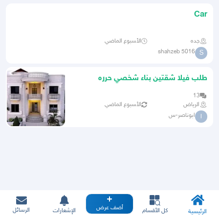
Car
جده
الأسبوع الماضي
shahzeb 5016
S
طلب فيلا شقتين بناء شخصي حرره
13
الرياض
الأسبوع الماضي
ابوناصر-س
ا
أضف عرض
الرسائل
كل الأقسام
الإشعارات
الرئيسية