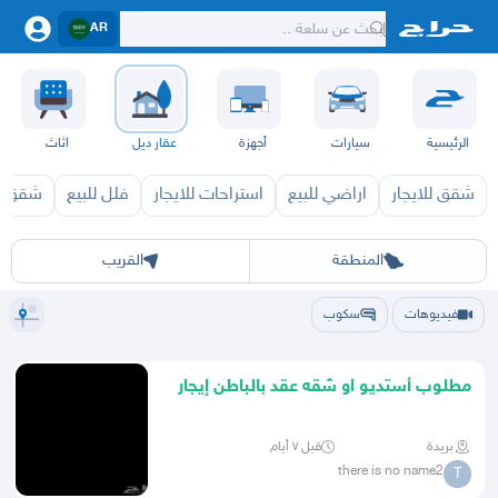
AR
الرئيسية
سيارات
أجهزة
عقار ديل
اثاث
شقق للايجار
اراضي للبيع
استراحات للايجار
فلل للبيع
شقق لل
الرياض
الشرقيه
جده
مكه
ينبع
حفر الباطن
المدينة
الطايف
تبوك
القصيم
حائل
أبها
عسير
الباحة
جي
المنطقة
القريب
فيديوهات
سكوب
مطلوب أستديو او شقه عقد بالباطن إيجار
سنوي او شهري
بريدة
قبل ٧ أيام
there is no name2
T