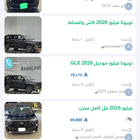
ابو سعيد 2575
ا
تويوتا فيلوز 2026 كاش واقساط
جده
قبل ٢٠ ساعة
autoverse11
A
تويوتا فيلوز موديل GLX 2026
79,175
جده
قبل ٢٣ ساعة
احمد مطاوع 2025
ا
فيلوز 2025 فل كامل مخزن
2
69,000
جده
قبل ٢٣ ساعة
معرض العوارف المميز للسيارات
م