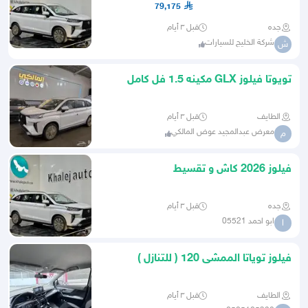
79,175
جده
قبل ٣ أيام
شركة الخليج للسيارات
ش
تويوتا فيلوز GLX مكينه 1.5 فل كامل
2026
الطايف
قبل ٣ أيام
معرض عبدالمجيد عوض المالكي
م
فيلوز 2026 كاش و تقسيط
جده
قبل ٣ أيام
ابو احمد 05521
ا
فيلوز توياتا الممشى 120 ( للتنازل )
الطايف
قبل ٣ أيام