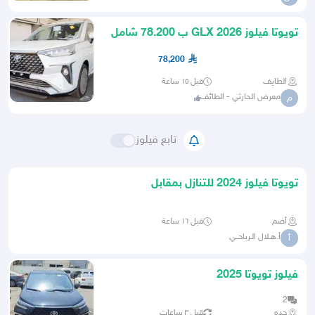
تويوتا فيلوز GLX 2026 ب 78.200 شامل
الضريبة
78,200
الطايف
قبل ١٥ ساعة
معرض الحارثي - الطائف
م
تابع فيلوز
تويوتا فيلوز 2024 للتنازل بمقابل
أضم
قبل ١٦ ساعة
أ.هـلال الـرباحــي
أ
فيلوز تويوتا 2025
2
جده
قبل ٣ ساعات