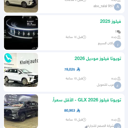
جده
قبل ٤ ساعات
abo_talal 957
A
فيلوز 2025
1
جده
قبل ١٤ ساعة
راكان السبيع
ر
تويوتا فيلوز موديل 2026
78,025
جده
قبل ١٥ ساعة
عرب للتمويل
ع
تويوتا فيلوز GLX 2026 - الأقل سعراً.
80,903
جده
قبل ١٥ ساعة
شركة الصفح للتجارة
ش