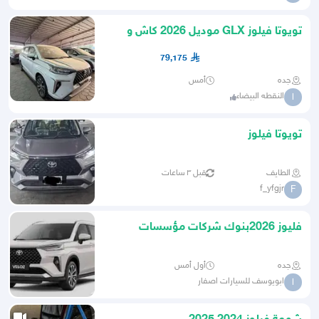
تويوتا فيلوز GLX موديل 2026 كاش و
أقساط
79,175
جده
أمس
النقطه البيضاء
ا
تويوتا فيلوز
الطايف
قبل ٣ ساعات
f_yfgjr
F
فليوز 2026بنوك شركات مؤسسات
جده
أول أمس
ابويوسف للسيارات اصفار
ا