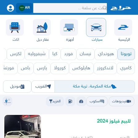
AR
الرئيسية
سيارات
أجهزة
عقار ديل
اثاث
تويوتا
هيونداي
نيسان
فورد
كيا
شيفروليه
لكزس
قط
كامري
لاندكروزر
هايلوكس
كورولا
يارس
باص
فورتشنر
فيلوز 2027
فيلوز 2026
الرياض
الشرقيه
جده
مكه
ينبع
حفر الباطن
المدينة
الطايف
تبوك
القصيم
حائل
أبها
عسير
الباحة
جي
مكة المكرمة، تربة مكة
القريب
موديل
فيديوهات
سكوب
المزيد
للبيع فيلوز 2024