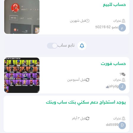
حساب للبيع
نجران
قبل شهرين
عضو 62 50278
ع
تابع ساب
حساب فورت
1
نجران
قبل أسبوعين
jshjdg
J
يوجد استخراج دعم سكني بنك ساب وبنك
البلاد
نجران
قبل ٣ أيام
dd5599
D