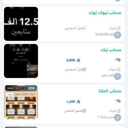
حساب تيوك توك
نجران
قبل أسبوعين
khaled8mad
K
حساب تيك
4
2,000
نجران
قبل أسبوعين
y5o-oilll
Y
حساب كملنا
1
1,500
نجران
الشهر الماضي
متجر كملنا 7
م