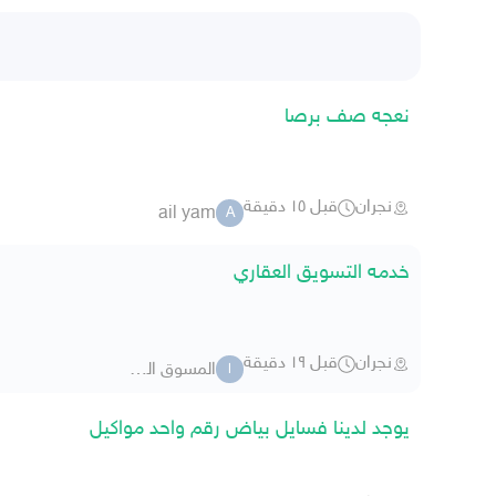
نعجه صف برصا
نجران
قبل ١٥ دقيقة
ail yam
A
خدمه التسويق العقاري
نجران
قبل ١٩ دقيقة
المسوق الذذكي
ا
يوجد لدينا فسايل بياض رقم واحد مواكيل