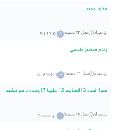
مخور جديد
نجران
قبل ٣٢ دقيقة
a23456 1392
A
رخام مطبخ طبيعي
حبونا
قبل ٣٢ دقيقة
abdullah90870
A
معزا العدد 13المتابيع 12 عليها 17وحده دافع حشيد
نجران
قبل ٣٥ دقيقة
ابو محمدllllll911
ا