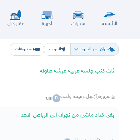
الرئيسية
سيارات
أجهزة
عقار ديل
الرياض
الشرقيه
جده
مكه
ينبع
حفر الباطن
المدينة
الطايف
تبوك
القصيم
حائل
أبها
ع
نجران، بدر الجنوب
القريب
فيديوهات
اثاث كنب جلسة عربيه فرشه طاوله
شرورة
قبل دقيقة واحدة
ruiii
R
ابغى كداد ماشي من نجران الى الرياض الاحد