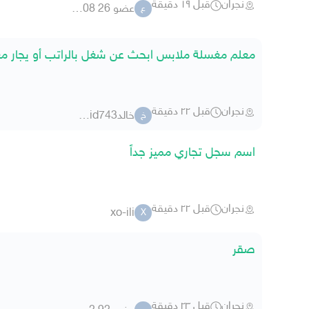
نجران
قبل ١٩ دقيقة
عضو 26 8379708
ع
معلم مغسلة ملابس ابحث عن شغل بالراتب أو يجار م
نجران
قبل ٢٢ دقيقة
خالدkhalid743
خ
اسم سجل تجاري مميز جداً
نجران
قبل ٢٢ دقيقة
xo-ili
X
صقر
نجران
قبل ٢٣ دقيقة