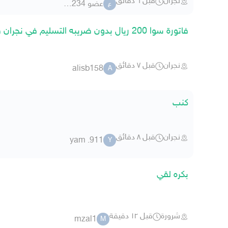
نجران
قبل ٦ دقائق
عضو 6080234
ع
فاتورة سوا 200 ريال بدون ضريبه التسليم في نجران فقط
نجران
قبل ٧ دقائق
alisb158
A
كنب
نجران
قبل ٨ دقائق
yam .911
Y
بكره لقي
شرورة
قبل ١٢ دقيقة
mzal1
M