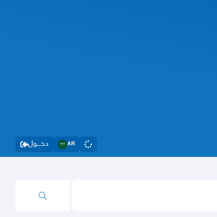
دخــــول
AR