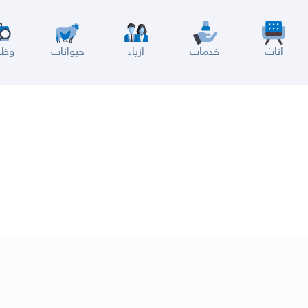
اثاث
خدمات
ازياء
حيوانات
وظا
سير
الباحة
جيزان
نجران
الجوف
عرعر
الكويت
الإمارات
البحرين