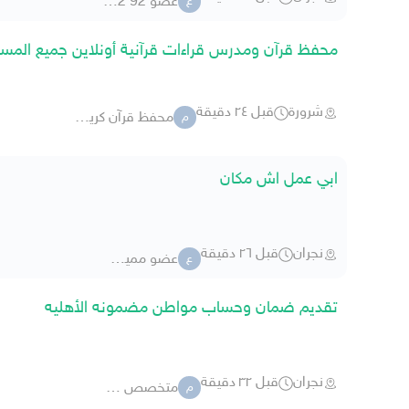
عضو 92 8102
ع
محفظ قرآن ومدرس قراءات قرآنية أونلاين جميع المست
شرورة
قبل ٢٤ دقيقة
محفظ قرآن كريم بالقراءات
م
ابي عمل اش مكان
نجران
قبل ٢٦ دقيقة
عضو مميز55
ع
تقديم ضمان وحساب مواطن مضمونه الأهليه
نجران
قبل ٣٢ دقيقة
متخصص ضمان 1
م