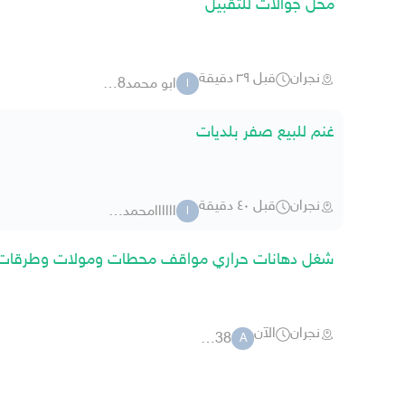
محل جوالات للتقبيل
نجران
قبل ٣٩ دقيقة
ابو محمد5128
ا
غنم للبيع صفر بلديات
نجران
قبل ٤٠ دقيقة
اااااامحمد جبر
ا
شغل دهانات حراري مواقف محطات ومولات وطرقات
نجران
الآن
alk538
A