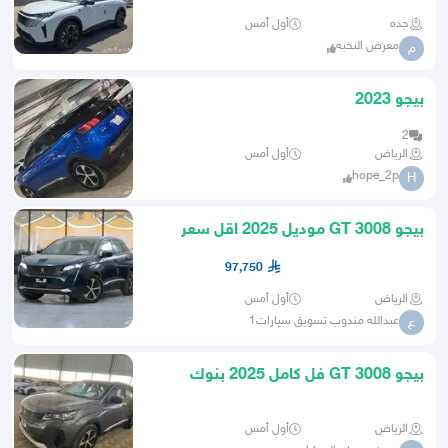
جده
أول أمس
معرض النخبه
م
بيجو 2023
2
الرياض
أول أمس
hope_2p
H
بيجو 3008 GT موديل 2025 اقل سعر
كاش او اقساط
97,750
الرياض
أول أمس
عبدالله مندوب تسويق سيارات1
ع
بيجو GT 3008 فل كامل 2025 بنوك
وكاش
الرياض
أول أمس