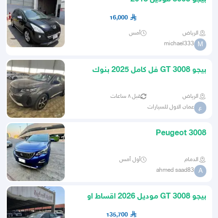
16,000
الرياض
أمس
michael333
M
بيجو GT 3008 فل كامل 2025 بنوك
وكاش
الرياض
قبل ٨ ساعات
عمان الاول للسيارات
ع
Peugeot 3008
الدمام
أول أمس
ahmed saad83
A
بيجو 3008 GT موديل 2026 اقساط او
كاش
135,700