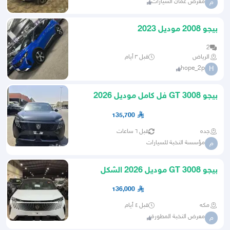
معرض عمان السيارات
م
بيجو 2008 موديل 2023
2
الرياض
قبل ٣ أيام
hope_2p
H
بيجو 3008 GT فل كامل موديل 2026
تصدير مصر بالمبادرة
135,700
جده
قبل ٦ ساعات
مؤسسة النخبة للسيارات
م
بيجو 3008 GT موديل 2026 الشكل
الجديد
136,000
مكه
قبل ٤ أيام
معرض النخبة المطورة
م