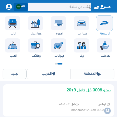
AR
الرئيسية
سيارات
أجهزة
عقار ديل
اثاث
خدمات
ازياء
حيوانات
وظائف
العاب
الرياض
الشرقيه
جده
مكه
ينبع
حفر الباطن
المدينة
الطايف
تبوك
القصيم
حائل
أبها
عسير
الباحة
جي
المنطقة
القريب
جديد
بيجو 3008 فل كامل 2019
الرياض
قبل ٤٢ دقيقة
mohamed123456 0008
M