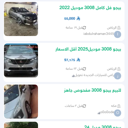
بيجو فل كامل 3008 موديل 2022
55,000
الرياض
قبل ١٩ ساعة
iabdulrahaman3445
I
بيجو 3008 موديل2025 أقل الاسعار
97,175
الرياض
قبل ٢٣ ساعة
رامي للسيارات الجديدة تمويل
ر
للبيع بيجو 3008 مفحوص جاهز
مكه
قبل ٣ ساعات
o0o0ode
O
بيجو 3008 مديل 24