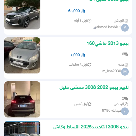
65,000
الرياض
قبل ٤ أيام
ahmed bashir 1
A
بيجو 2013 ماشي160
6
7,000
جده
قبل ٨ ساعات
m_ksa2030
M
للبيع بيجو 2022 3008 ممشى قليل
2
الرياض
أول أمس
عبدالله 8790
ع
بيجو GT3008جديد2025 اقساط وكاش