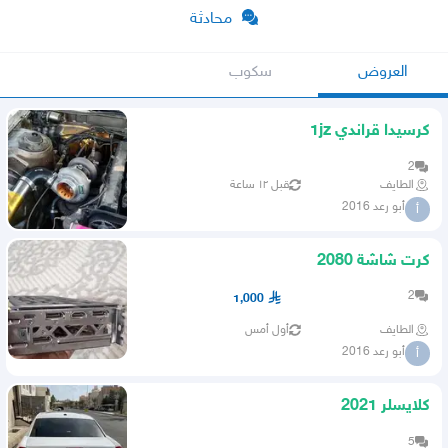
محادثة
العروض
سكوب
كرسيدا قراندي 1jz
2
الطايف
قبل ١٢ ساعة
أبو رعد 2016
أ
كرت شاشة 2080
2
1,000
الطايف
أول أمس
أبو رعد 2016
أ
كلايسلر 2021
5