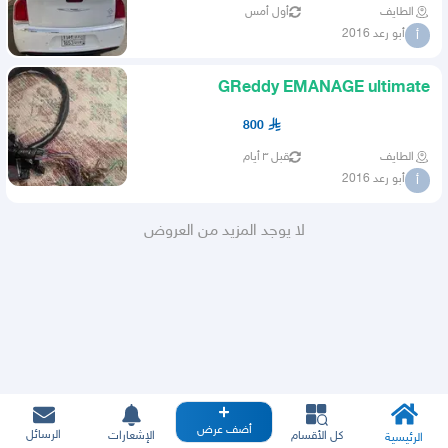
الطايف
أول أمس
أبو رعد 2016
أ
GReddy EMANAGE ultimate
800
الطايف
قبل ٣ أيام
أبو رعد 2016
أ
لا يوجد المزيد من العروض
أضف عرض
الرسائل
كل الأقسام
الإشعارات
الرئيسية