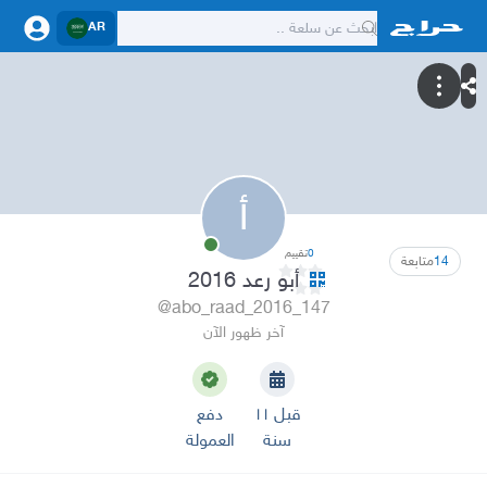
AR
أ
0
تقييم
14
متابعة
أبو رعد 2016
@abo_raad_2016_147
آخر ظهور الآن
قبل ١١
دفع
سنة
العمولة