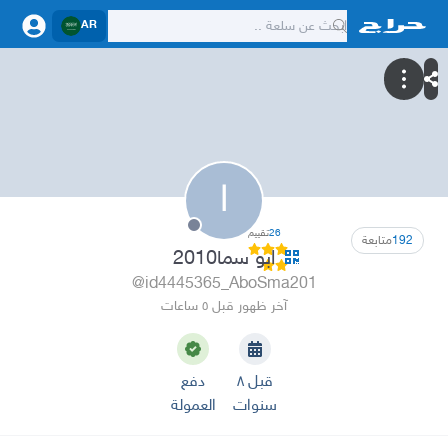
AR
ا
26
تقييم
192
متابعة
ابو سما2010
@id4445365_AboSma201
آخر ظهور قبل ٥ ساعات
قبل ٨
دفع
سنوات
العمولة