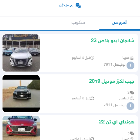
محادثة
العروض
سكوب
شانجان ايدو بلاص 23
صبيا
قبل ٤ أسابيع
ابوفيصل 7911
ا
جيب لكزز موديل 2019
3
الرياض
قبل ٤ أسابيع
ابوفيصل 7911
ا
هونداي اي تن 22
5
صبيا
الشهر الماضي