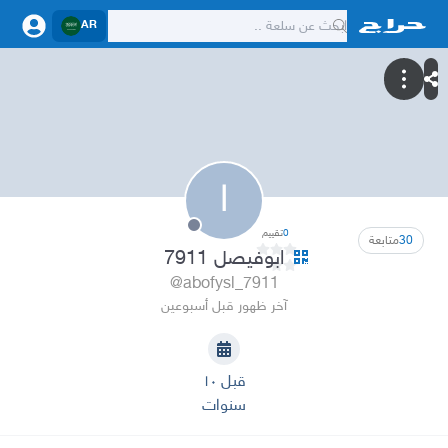
AR
ا
0
تقييم
30
متابعة
ابوفيصل 7911
@abofysl_7911
آخر ظهور قبل أسبوعين
قبل ١٠
سنوات