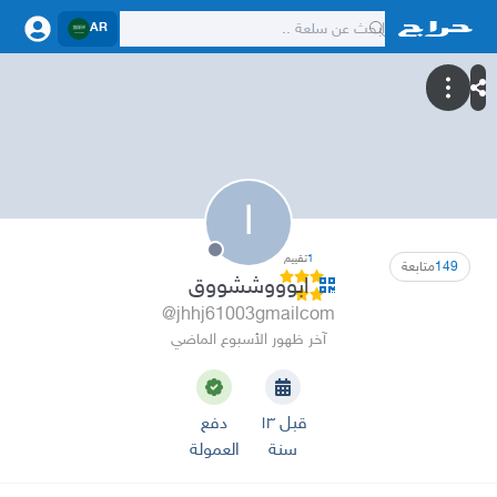
AR
ا
1
تقييم
149
متابعة
ابوووششووق
@jhhj61003gmailcom
آخر ظهور الأسبوع الماضي
قبل ١٣
دفع
سنة
العمولة