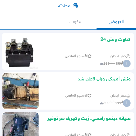
محادثة
العروض
سكوب
كتاوت ونش 24
حفر الباطن
الأسبوع الماضي
ابوووششووق
ا
ونش أمريكي وران 9طن شد
بلد
حفر الباطن
الأسبوع الماضي
ابوووششووق
ا
صيانه دينمو رامسي. زيت وكهرباء مع توفير
القطع
حفر الباطن
الأسبوع الماضي