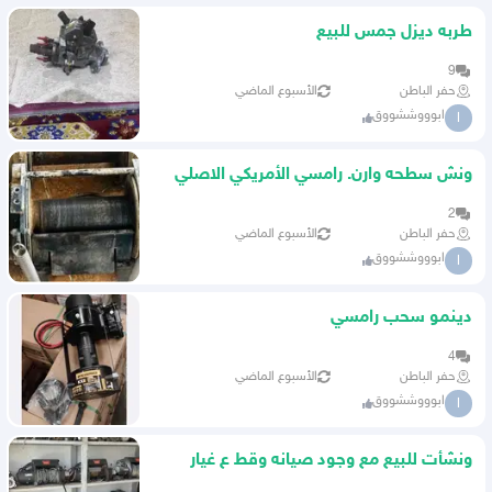
طربه ديزل جمس للبيع
9
حفر الباطن
الأسبوع الماضي
ابوووششووق
ا
ونش سطحه وارن. رامسي الأمريكي الاصلي
2
حفر الباطن
الأسبوع الماضي
ابوووششووق
ا
دينمو سحب رامسي
4
حفر الباطن
الأسبوع الماضي
ابوووششووق
ا
ونشأت للبيع مع وجود صيانه وقط ع غيار