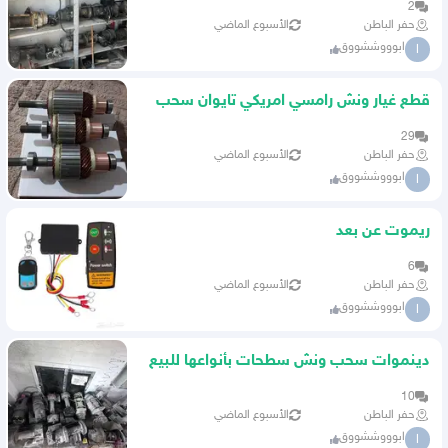
2
حفر الباطن
الأسبوع الماضي
ابوووششووق
ا
قطع غيار ونش رامسي امريكي تايوان سحب
بأنواعهامع
29
حفر الباطن
الأسبوع الماضي
ابوووششووق
ا
ريموت عن بعد
6
حفر الباطن
الأسبوع الماضي
ابوووششووق
ا
دينموات سحب ونش سطحات بأنواعها للبيع
10
حفر الباطن
الأسبوع الماضي
ابوووششووق
ا