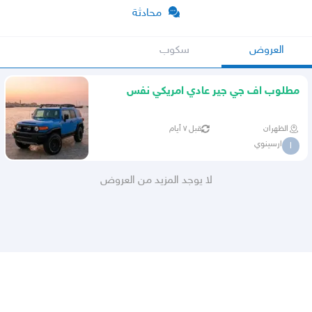
محادثة
العروض
سكوب
مطلوب اف جي جير عادي امريكي نفس
المواصفات
الظهران
قبل ٧ أيام
ارسينوي
ا
لا يوجد المزيد من العروض