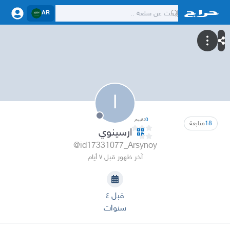
AR
ا
0
تقييم
18
متابعة
ارسينوي
@id17331077_Arsynoy
آخر ظهور قبل ٧ أيام
قبل ٤
سنوات