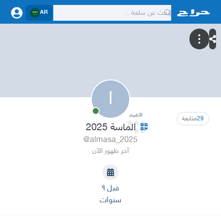
AR
ا
0
تقييم
29
متابعة
الماسة 2025
@almasa_2025
آخر ظهور الآن
قبل ٩
سنوات