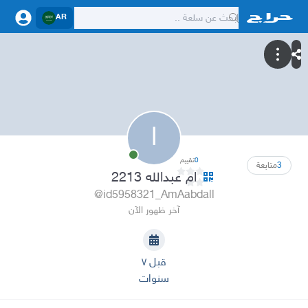
AR
ا
0
تقييم
3
متابعة
ام عبدالله 2213
@id5958321_AmAabdall
آخر ظهور الآن
قبل ٧
سنوات