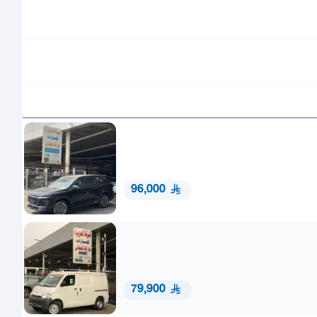
96,000
79,900