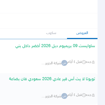
العروض
سكوب
ساوايست 09 بريميوم دبل 2026 أخضر داخل بني
جده
قبل ٤ أيام
شركة الجزيرة -جارالله-
ش
تويوتا لا يت أس قير عادي 2026 سعودي فان بضاعة
جده
قبل ٤ أيام
شركة الجزيرة -جارالله-
ش