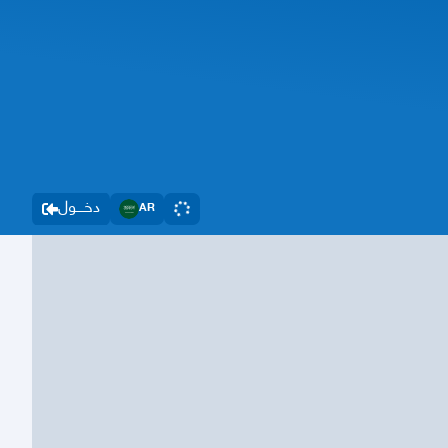
دخــــول
AR