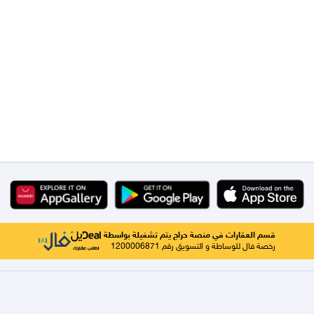
قسم العقارات في منصة حراج يتم تشغيلة بواسطة
رخصة فال للوساطة و التسويق رقم 1200006871