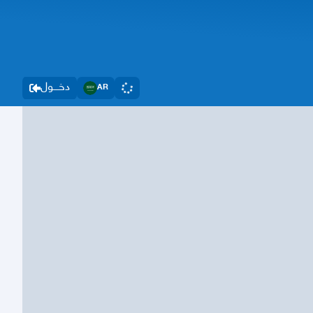
دخــــول
AR