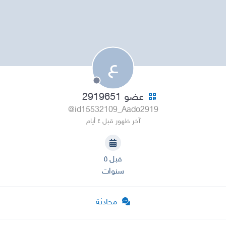
ع
عضو 2919651
@id15532109_Aado2919
آخر ظهور قبل ٤ أيام
قبل ٥
سنوات
محادثة