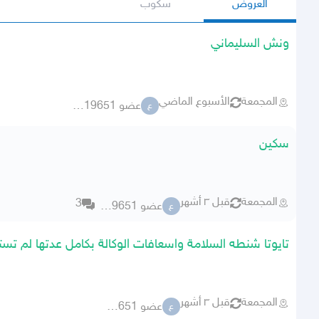
العروض
سكوب
ونش السليماني
المجمعة
الأسبوع الماضي
عضو 2919651
ع
سكين
المجمعة
قبل ٣ أشهر
3
عضو 2919651
ع
تايوتا شنطه السلامة واسعافات الوكالة بكامل عدتها لم تس
المجمعة
قبل ٣ أشهر
عضو 2919651
ع