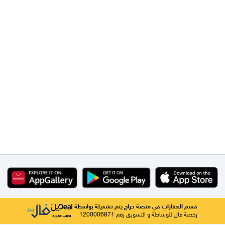
قسم العقارات في منصة حراج يتم تشغيلة بواسطة
رخصة فال للوساطة و التسويق رقم 1200006871