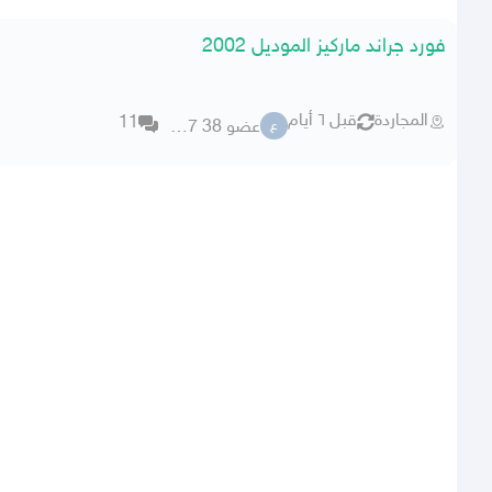
فورد جراند ماركيز الموديل 2002
المجاردة
قبل ٦ أيام
11
عضو 38 51807
ع