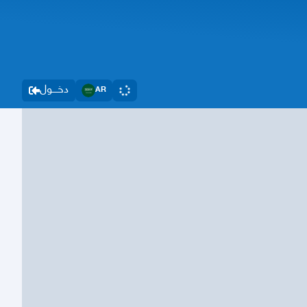
دخــــول
AR