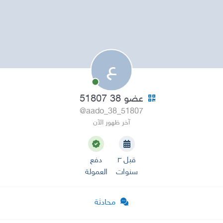
ع
عضو 38 51807
@aado_38_51807
آخر ظهور الآن
قبل ٣
دفع
سنوات
العمولة
محادثة