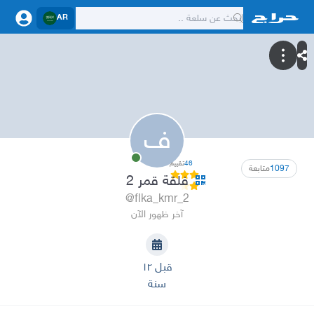
AR
ف
46
تقييم
1097
متابعة
فلقة قمر 2
@flka_kmr_2
آخر ظهور الآن
قبل ١٢
سنة