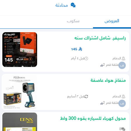
محادثة
العروض
سكوب
راسيفر. شامل اشتراك سنه
145
الدمام
قبل ٤ أيام
فلقة قمر 2
ف
منفاخ هواء عاصفة
الدمام
قبل ٣ أسابيع
فلقة قمر 2
ف
محول كهرباء للسياره بقوه 300 واط
8