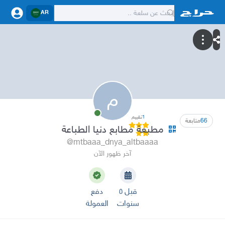
AR
م
1
تقييم
66
متابعة
مطبعة مطابع دنيا الطباعة
@mtbaaa_dnya_altbaaaa
آخر ظهور الآن
قبل ٥
دفع
سنوات
العمولة