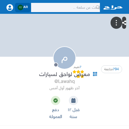
AR
م
7
تقييم
794
متابعة
معرض لواحق لسيارات
@Lawahq
آخر ظهور أول أمس
قبل ١٢
دفع
سنة
العمولة