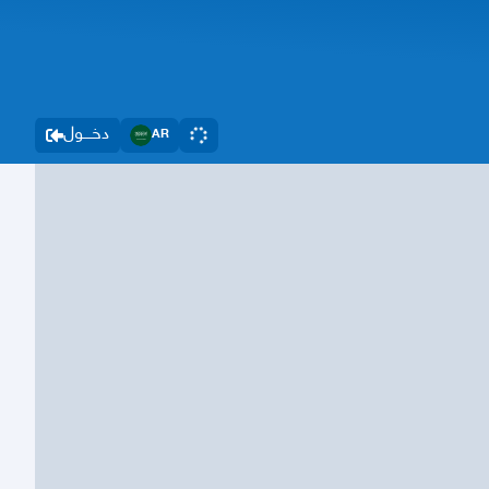
دخــــول
AR