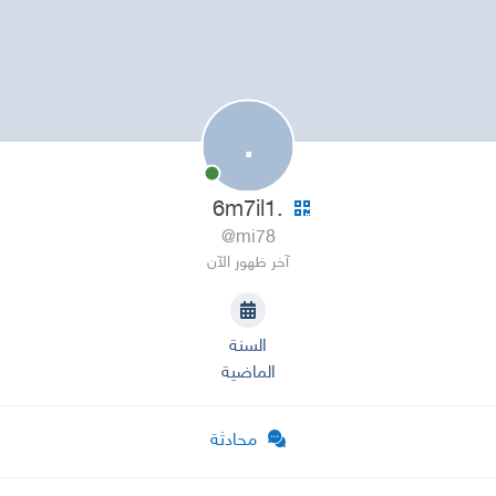
.
.6m7il1
@mi78
آخر ظهور الآن
السنة
الماضية
محادثة