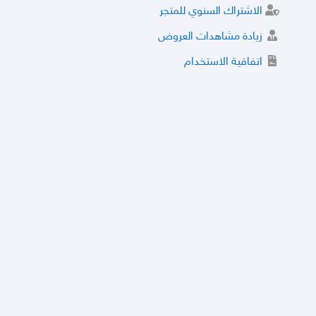
الاشتراك السنوي للمتجر
زيادة مشاهدات العروض
اتفاقية الاستخدام
خدمة الشراء الموثوق
توثيق المتجر و إضافة التراخيص
مركز الأمان
نظام التقييم
نظام الخصم
الحسابات والأرقام الموقوفة
قائمة السلع والعروض الممنوعة
الأسئلة الشائعة
سياسة الخصوصية