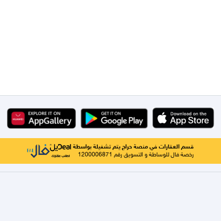
قسم العقارات في منصة حراج يتم تشغيلة بواسطة
رخصة فال للوساطة و التسويق رقم 1200006871