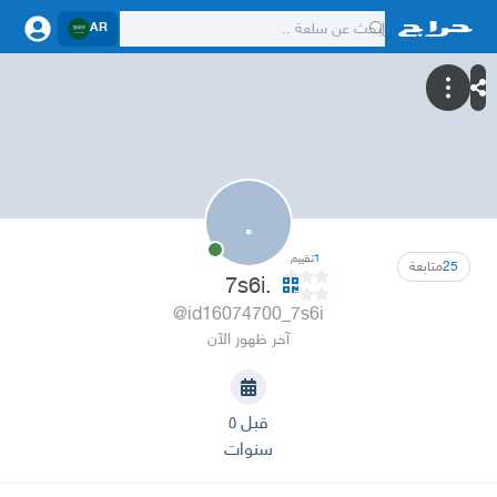
AR
.
1
تقييم
25
متابعة
.7s6i
@id16074700_7s6i
آخر ظهور الآن
قبل ٥
سنوات