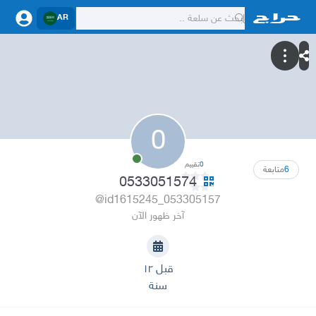
AR
0
0
تقييم
6
متابعة
0533051574
@id1615245_053305157
آخر ظهور الآن
قبل ١٢
سنة