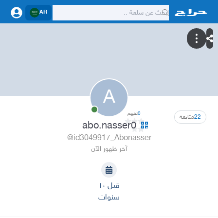
AR
A
0
تقييم
22
متابعة
abo.nasser0
@id3049917_Abonasser
آخر ظهور الآن
قبل ١٠
سنوات